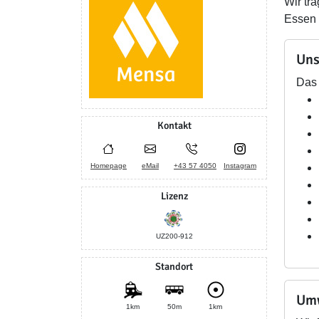
Wir tr
Essen f
Uns
Das 
Kontakt
Homepage
eMail
+43 57 4050
Instagram
Lizenz
UZ200-912
Standort
Umw
1km
50m
1km