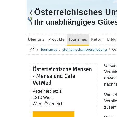
Österreichisches U
Zur Startseite
Ihr unabhängiges Gütes
Über uns
Produkte
Tourismus
Kultur
Bildu
Tourismus
Gemeinschaftsverpflegung
Ös
Unsere
Österreichische Mensen
Verant
- Mensa und Cafe
abwech
VetMed
nachha
Veterinärplatz 1
Wir se
1210 Wien
Verpfl
Wien, Österreich
zusam