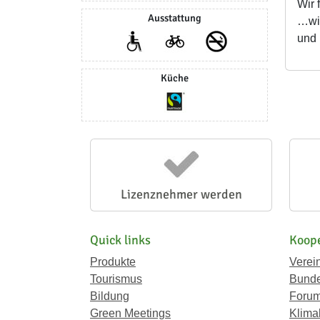
Wir 
Ausstattung
…wir
und 
Küche
Lizenznehmer werden
Quick links
Koope
Produkte
Verei
Tourismus
Bunde
Bildung
Forum
Green Meetings
Klima