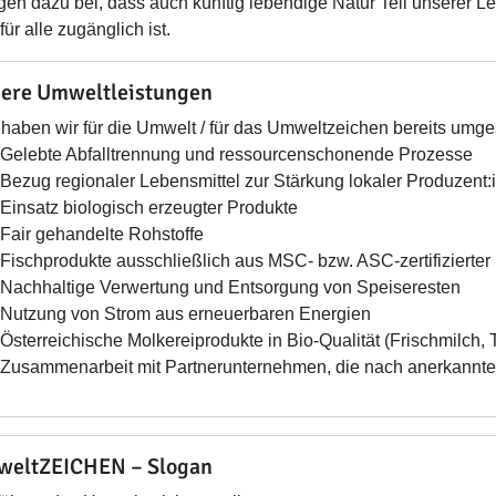
agen dazu bei, dass auch künftig lebendige Natur Teil unserer 
ür alle zugänglich ist.
ere Umweltleistungen
haben wir für die Umwelt / für das Umweltzeichen bereits umges
Gelebte Abfalltrennung und ressourcenschonende Prozesse
Bezug regionaler Lebensmittel zur Stärkung lokaler Produzent:
Einsatz biologisch erzeugter Produkte
Fair gehandelte Rohstoffe
Fischprodukte ausschließlich aus MSC- bzw. ASC-zertifizierter
Nachhaltige Verwertung und Entsorgung von Speiseresten
Nutzung von Strom aus erneuerbaren Energien
Österreichische Molkereiprodukte in Bio-Qualität (Frischmilch,
Zusammenarbeit mit Partnerunternehmen, die nach anerkannt
eltZEICHEN – Slogan