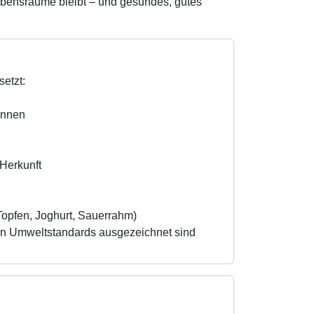
Lebensräume bleibt – und gesundes, gutes
etzt:
innen
 Herkunft
 Topfen, Joghurt, Sauerrahm)
en Umweltstandards ausgezeichnet sind