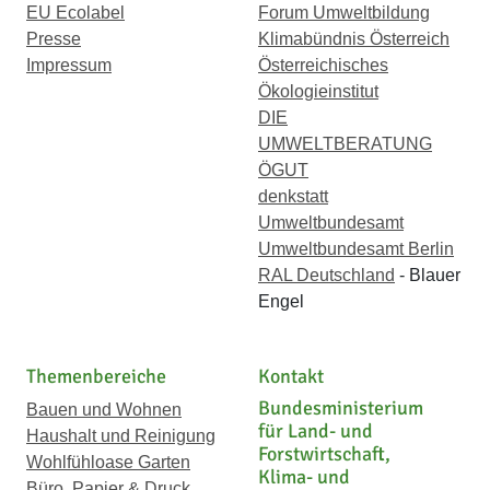
EU Ecolabel
Forum Umweltbildung
Presse
Klimabündnis Österreich
Impressum
Österreichisches
Ökologieinstitut
DIE
UMWELTBERATUNG
ÖGUT
denkstatt
Umweltbundesamt
Umweltbundesamt Berlin
RAL Deutschland
- Blauer
Engel
Themenbereiche
Kontakt
Bundesministerium
Bauen und Wohnen
für Land- und
Haushalt und Reinigung
Forstwirtschaft,
Wohlfühloase Garten
Klima- und
Büro, Papier & Druck