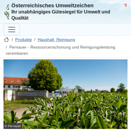
Österreichisches Umweltzeichen
Zur Startseite
Bun
Ihr unabhängiges Gütesiegel für Umwelt und
Qualität
Produkte
Haushalt, Reinigung
Pernauer - Ressourcenschonung und Reinigungsleistung
vereinbaren
© Pernauer