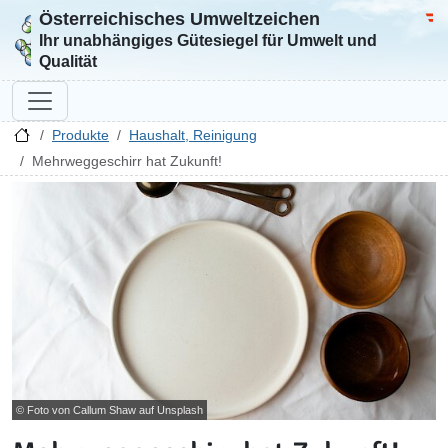
Österreichisches Umweltzeichen
Zur Startseite
Bun
Ihr unabhängiges Gütesiegel für Umwelt und
Qualität
Produkte
Haushalt, Reinigung
Mehrweggeschirr hat Zukunft!
© Foto von Callum Shaw auf Unsplash