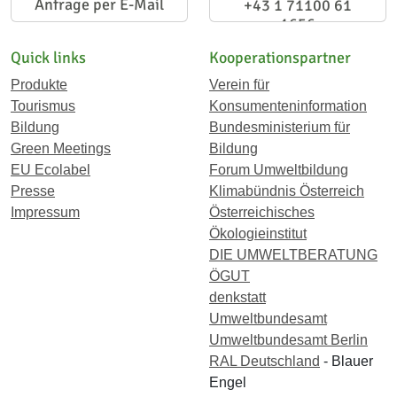
Anfrage per E-Mail
+43 1 71100 61
1656
Quick links
Kooperationspartner
Produkte
Verein für
Tourismus
Konsumenteninformation
Bildung
Bundesministerium für
Green Meetings
Bildung
EU Ecolabel
Forum Umweltbildung
Presse
Klimabündnis Österreich
Impressum
Österreichisches
Ökologieinstitut
DIE UMWELTBERATUNG
ÖGUT
denkstatt
Umweltbundesamt
Umweltbundesamt Berlin
RAL Deutschland
- Blauer
Engel