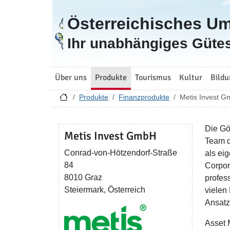
Österreichisches U
Zur Startseite
Ihr unabhängiges Gütes
Über uns
Produkte
Tourismus
Kultur
Bildu
Produkte
Finanzprodukte
Metis Invest 
Die Gö
Metis Invest GmbH
Team d
Conrad-von-Hötzendorf-Straße
als ei
84
Corpor
8010 Graz
profes
Steiermark, Österreich
vielen
Ansatz
Asset 