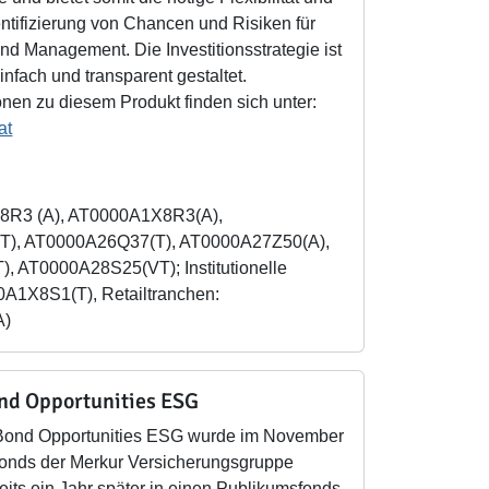
dentifizierung von Chancen und Risiken für
d Management. Die Investitionsstrategie ist
infach und transparent gestaltet.
nen zu diesem Produkt finden sich unter:
at
8R3 (A), AT0000A1X8R3(A),
T), AT0000A26Q37(T), AT0000A27Z50(A),
 AT0000A28S25(VT); Institutionelle
A1X8S1(T), Retailtranchen:
A)
nd Opportunities ESG
Bond Opportunities ESG wurde im November
fonds der Merkur Versicherungsgruppe
eits ein Jahr später in einen Publikumsfonds