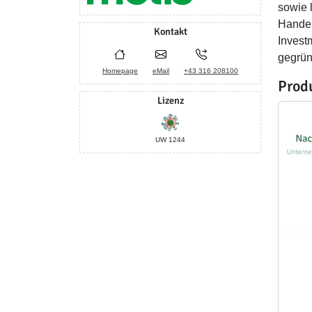
sowie 
Handel
Kontakt
Invest
gegrün
Homepage
eMail
+43 316 208100
Prod
Lizenz
UW 1244