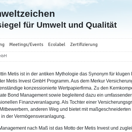
mweltzeichen
iegel für Umwelt und Qualität
ng
Meetings/Events
Ecolabel
Zertifizierung
GmbH
ttin Metis ist in der antiken Mythologie das Synonym für klugen
er Metis Invest GmbH Programm. Aus dem Merkur Versicherung
genständige konzessionierte Wertpapierfirma. Zu den Kernkomp
ate Bond Management sowie begleitend dazu ein umfassender
sionellen Finanzveranlagung. Als Tochter einer Versicherungsg
 Mitbewerbern, anderen Weg und bietet mit maßgeschneiderten 
 in der Vermögensveranlagung.
Management nach Maß ist das Motto der Metis Invest und zugleic