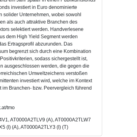
nds investiert in Euro denominierte
n solider Unternehmen, wobei sowohl
n als auch attraktive Branchen des
ors selektiert werden. Handverlesene
aus dem High Yield Segment werden
das Ertragsprofil abzurunden. Das
sum begrenzt sich durch eine Kombination
ositivkriterien, sodass sichergestellt ist,
n ausgeschlossen werden, die gegen die
terreichischen Umweltzeichens verstoßen
mittenten investiert wird, welche im Kontext
t im Branchen- bzw. Peervergleich führend
t.at/tmo
J4V1, AT0000A2TLV9 (A), AT0000A2TLW7
5 (I) (A), AT0000A2TLY3 (I) (T)