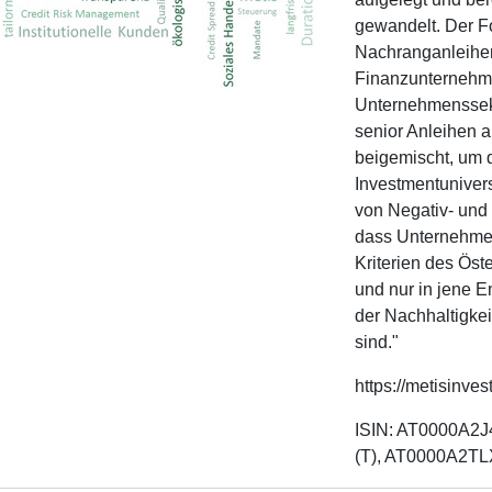
gewandelt. Der Fo
Nachranganleihe
Finanzunternehme
Unternehmenssekt
senior Anleihen 
beigemischt, um 
Investmentuniver
von Negativ- und P
dass Unternehme
Kriterien des Ös
und nur in jene E
der Nachhaltigkei
sind."
https://metisinves
ISIN: AT0000A2
(T), AT0000A2TLX