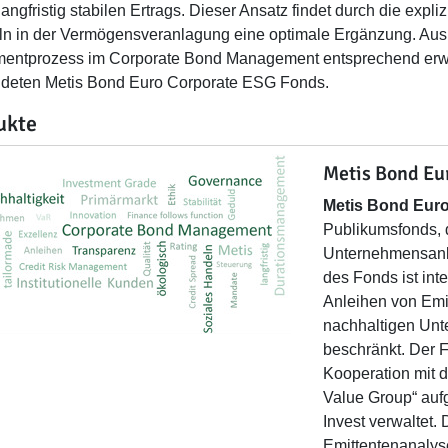
langfristig stabilen Ertrags. Dieser Ansatz findet durch die exp
n in der Vermögensveranlagung eine optimale Ergänzung. Au
mentprozess im Corporate Bond Management entsprechend erwe
deten Metis Bond Euro Corporate ESG Fonds.
ukte
Metis Bond Eu
Metis Bond Eur
Publikumsfonds, d
Unternehmensanle
des Fonds ist int
Anleihen von Emit
nachhaltigen Unt
beschränkt. Der F
Kooperation mit 
Value Group“ aufg
Invest verwaltet.
Emittentenanalyse