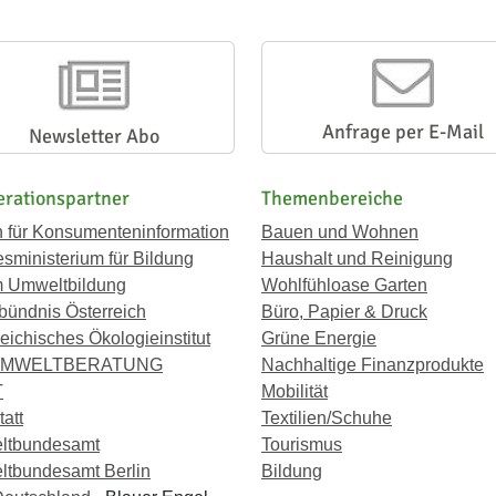
Anfrage per E-Mail
Newsletter Abo
rationspartner
Themenbereiche
n für Konsumenteninformation
Bauen und Wohnen
sministerium für Bildung
Haushalt und Reinigung
 Umweltbildung
Wohlfühloase Garten
bündnis Österreich
Büro, Papier & Druck
eichisches Ökologieinstitut
Grüne Energie
UMWELTBERATUNG
Nachhaltige Finanzprodukte
T
Mobilität
att
Textilien/Schuhe
ltbundesamt
Tourismus
tbundesamt Berlin
Bildung