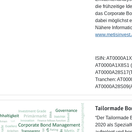
die frühzeitige I
das Corporate Bon
dabei möglichst e
Nähere Informatio
www.metisinvest.
ISIN: AT0000A1X
AT0000A1X8S1 (
AT0000A28S17(T),
Tranchen: AT0000
AT0000A28S09(
Tailormade Bo
“
Der Tailormade 
2020 als Spezial
aufgelegt und ber