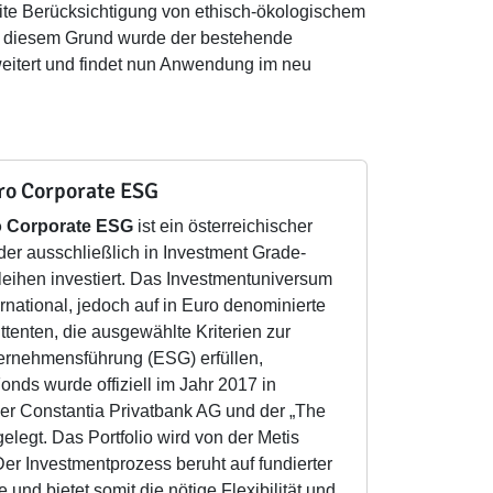
lizite Berücksichtigung von ethisch-ökologischem
s diesem Grund wurde der bestehende
itert und findet nun Anwendung im neu
ro Corporate ESG
o Corporate ESG
ist ein österreichischer
er ausschließlich in Investment Grade-
ihen investiert. Das Investmentuniversum
ernational, jedoch auf in Euro denominierte
tenten, die ausgewählte Kriterien zur
ernehmensführung (ESG) erfüllen,
onds wurde offiziell im Jahr 2017 in
der Constantia Privatbank AG und der „The
elegt. Das Portfolio wird von der Metis
 Der Investmentprozess beruht auf fundierter
 und bietet somit die nötige Flexibilität und