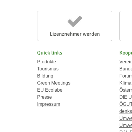
Lizenznehmer werden
Quick links
Koope
Produkte
Verei
Tourismus
Bunde
Bildung
Forum
Green Meetings
Klima
EU Ecolabel
Österr
Presse
DIE 
Impressum
ÖGU
denkst
Umwe
Umwel