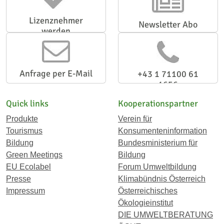
Lizenznehmer
Newsletter Abo
werden
Anfrage per E-Mail
+43 1 71100 61
1656
Quick links
Kooperationspartner
Produkte
Verein für
Tourismus
Konsumenteninformation
Bildung
Bundesministerium für
Green Meetings
Bildung
EU Ecolabel
Forum Umweltbildung
Presse
Klimabündnis Österreich
Impressum
Österreichisches
Ökologieinstitut
DIE UMWELTBERATUNG