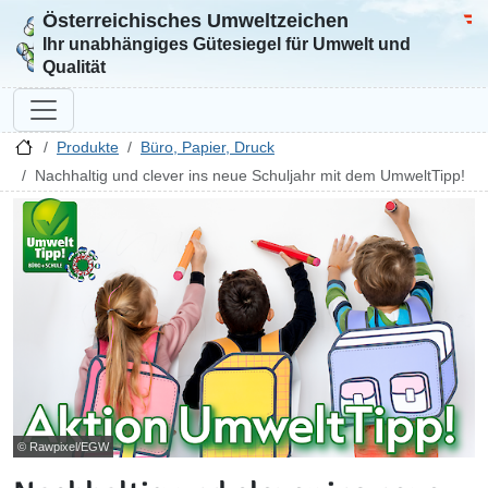
Österreichisches Umweltzeichen
Zur Startseite
Bun
Ihr unabhängiges Gütesiegel für Umwelt und
Qualität
Produkte
Büro, Papier, Druck
Nachhaltig und clever ins neue Schuljahr mit dem UmweltTipp!
© Rawpixel/EGW