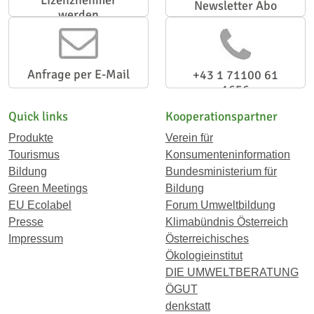
Lizenznehmer
Newsletter Abo
werden
Anfrage per E-Mail
+43 1 71100 61
1656
Quick links
Kooperationspartner
Produkte
Verein für
Tourismus
Konsumenteninformation
Bildung
Bundesministerium für
Green Meetings
Bildung
EU Ecolabel
Forum Umweltbildung
Presse
Klimabündnis Österreich
Impressum
Österreichisches
Ökologieinstitut
DIE UMWELTBERATUNG
ÖGUT
denkstatt