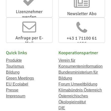
Lizenznehmer
Newsletter Abo
werden
Anfrage per E-
+43 1 71100 61
Mail
1656
Quick links
Kooperationspartner
Produkte
Verein für
Tourismus
Konsumenteninformation
Bildung
Bundesministerium für
Green Meetings
Bildung
EU Ecolabel
Forum Umweltbildung
Presse
Klimabündnis Österreich
Impressum
Österreichisches
Ökologieinstitut
DIE