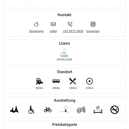
Kontakt
Homepage
eMail
+43 5673 3839
Instagram
Lizenz
AT/051/303
Standort
600m
280m
160m
230m
Ausstattung
Preiskategorie