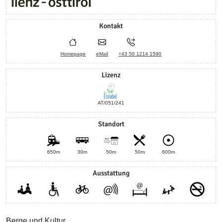
Kontakt
Homepage
eMail
+43 50 1214 1590
Lizenz
AT/051/241
Standort
650m
30m
50m
50m
600m
Ausstattung
Berge und Kultur