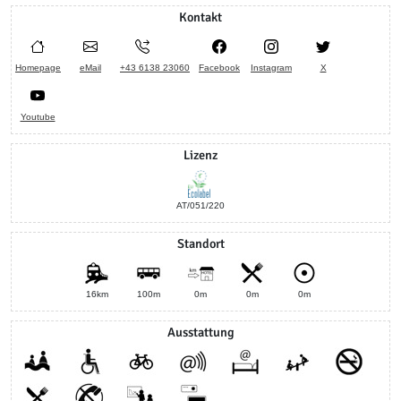
Kontakt
Homepage
eMail
+43 6138 23060
Facebook
Instagram
X
Youtube
Lizenz
AT/051/220
Standort
16km
100m
0m
0m
0m
Ausstattung