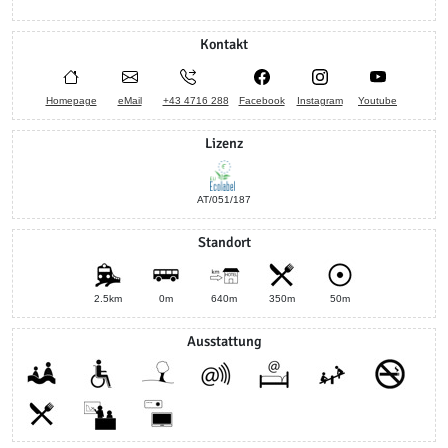
Kontakt
Homepage
eMail
+43 4716 288
Facebook
Instagram
Youtube
Lizenz
AT/051/187
Standort
2.5km
0m
640m
350m
50m
Ausstattung