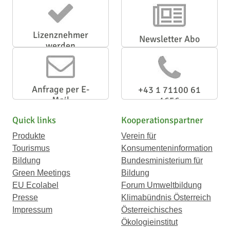
Lizenznehmer
Newsletter Abo
werden
Anfrage per E-
+43 1 71100 61
Mail
1656
Quick links
Kooperationspartner
Produkte
Verein für
Tourismus
Konsumenteninformation
Bildung
Bundesministerium für
Green Meetings
Bildung
EU Ecolabel
Forum Umweltbildung
Presse
Klimabündnis Österreich
Impressum
Österreichisches
Ökologieinstitut