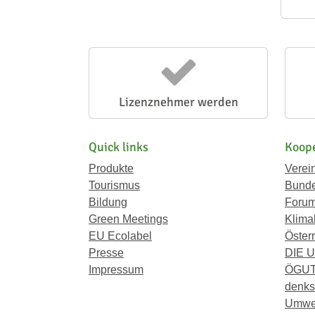
Lizenznehmer werden
Quick links
Koope
Produkte
Verei
Tourismus
Bunde
Bildung
Forum
Green Meetings
Klima
EU Ecolabel
Österr
Presse
DIE 
Impressum
ÖGU
denkst
Umwe