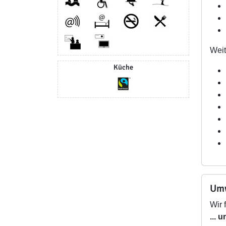
Wei
Küche
Umw
Wir 
... 