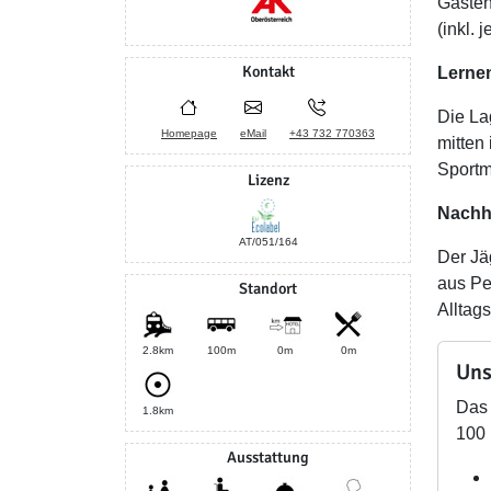
Gästen
(inkl. 
Kontakt
Lerne
Die La
Homepage
eMail
+43 732 770363
mitten
Sportm
Lizenz
Nachha
AT/051/164
Der Jä
aus Pe
Standort
Alltag
2.8km
100m
0m
0m
Uns
Das 
1.8km
100 
Ausstattung