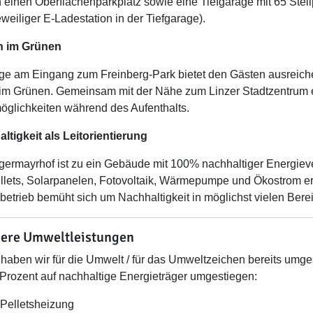
 einen Oberflächenparkplatz sowie eine Tiefgarage mit 65 Stel
jeweiliger E-Ladestation in der Tiefgarage).
n im Grünen
ge am Eingang zum Freinberg-Park bietet den Gästen ausrei
 im Grünen. Gemeinsam mit der Nähe zum Linzer Stadtzentrum erö
öglichkeiten während des Aufenthalts.
ltigkeit als Leitorientierung
germayrhof ist zu ein Gebäude mit 100% nachhaltiger Energiev
llets, Solarpanelen, Fotovoltaik, Wärmepumpe und Ökostrom erm
sbetrieb bemüht sich um Nachhaltigkeit in möglichst vielen Bere
ere Umweltleistungen
haben wir für die Umwelt / für das Umweltzeichen bereits umges
Prozent auf nachhaltige Energieträger umgestiegen:
Pelletsheizung