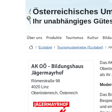
Österreichisches U
Zur Startseite
Ihr unabhängiges Gütes
Über uns
Produkte
Tourismus
Kultur
Bildu
Ecolabel
Tourismusbetriebe (Ecolabel)
AK
Das AK
AK OÖ - Bildungshaus
Oberös
Jägermayrhof
als ih
Römerstraße 98
Modern
4020 Linz
Oberösterreich, Österreich
Das Bi
Bespre
und ei