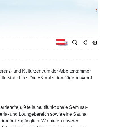
Bundesministeri
Englisch
erenz- und Kulturzentrum der Arbeiterkammer
ulturstadt Linz. Die AK nutzt den Jägermayrhof
erefrei), 9 teils multifunktionale Seminar-,
teria- und Loungebereich sowie eine Sauna
erefrei zugänglich. Wir bieten unseren