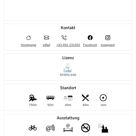
Kontakt
Homepage
eMail
+43 662 231002
Facebook
Instagram
Lizenz
AT/051/100
Standort
750m
50m
40m
40m
1km
Ausstattung