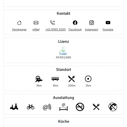
Kontakt
Homepage
eMail
+43 6565 6265
Facebook
Instagram
Youtube
Lizenz
AT/051/085
Standort
3km
3km
100m
2km
Ausstattung
Küche