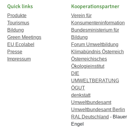
Quick links
Kooperationspartner
Produkte
Verein für
Tourismus
Konsumenteninformation
Bildung
Bundesministerium für
Green Meetings
Bildung
EU Ecolabel
Forum Umweltbildung
Presse
Klimabündnis Österreich
Impressum
Österreichisches
Ökologieinstitut
DIE
UMWELTBERATUNG
ÖGUT
denkstatt
Umweltbundesamt
Umweltbundesamt Berlin
RAL Deutschland
- Blauer
Engel