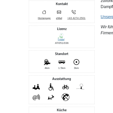
zuvork
Kontakt
Dampfb
Unsere
Homepage
eMail
+43 4274 2501
Wir fü
Lizenz
Firmen
AT/051/036
Standort
4km
1.5km
3km
Ausstattung
Küche