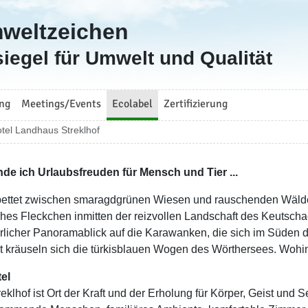
mweltzeichen
iegel für Umwelt und Qualität
ng
Meetings/Events
Ecolabel
Zertifizierung
tel Landhaus Streklhof
inde ich Urlaubsfreuden für Mensch und Tier ...
ettet zwischen smaragdgrünen Wiesen und rauschenden Wäldern 
sches Fleckchen inmitten der reizvollen Landschaft des Keutsc
rrlicher Panoramablick auf die Karawanken, die sich im Süden de
nt kräuseln sich die türkisblauen Wogen des Wörthersees. Woh
tel
eklhof ist Ort der Kraft und der Erholung für Körper, Geist und 