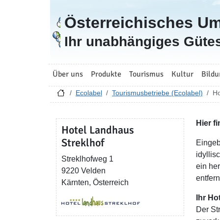
Österreichisches U
Zur Startseite
Ihr unabhängiges Gütes
Über uns
Produkte
Tourismus
Kultur
Bildu
Ecolabel
Tourismusbetriebe (Ecolabel)
Ho
Hier f
Hotel Landhaus
Streklhof
Eingeb
idylli
Streklhofweg 1
ein he
9220 Velden
entfer
Kärnten, Österreich
Ihr Ho
Der Str