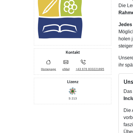
Die Le
Rahm
Jedes 
Möglic
holen 
steiger
Kontakt
Unsere
ihr sp
Homepage
eMail
+43 676 833221895
Uns
Lizenz
Das 
Incl
S 213
Die 
vorb
fasz
Über