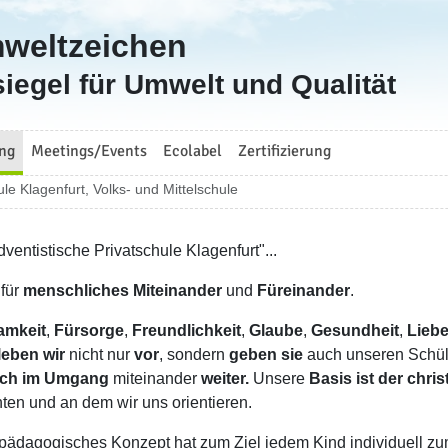
mweltzeichen
iegel für Umwelt und Qualität
ng
Meetings/Events
Ecolabel
Zertifizierung
ule Klagenfurt, Volks- und Mittelschule
ventistische Privatschule Klagenfurt"...
 für
menschliches Miteinander
und
Füreinander
.
amkeit
,
Fürsorge
,
Freundlichkeit
,
Glaube
,
Gesundheit
,
Lieb
leben wir
nicht nur
vor
, sondern
geben sie
auch unseren Schü
uch im Umgang
miteinander
weiter.
Unsere
Basis ist der chri
hten und an dem wir uns orientieren.
pädagogisches Konzept hat zum Ziel jedem Kind individuell z