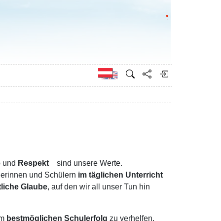
Bundesministeri
Englisch
e
und
Respekt
sind unsere Werte.
lerinnen und Schülern
im täglichen Unterricht
stliche Glaube
, auf den wir all unser Tun hin
um
bestmöglichen Schulerfolg
zu verhelfen.