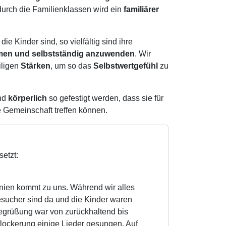
durch die Familienklassen wird ein
familiärer
ie Kinder sind, so vielfältig sind ihre
hmen und selbstständig anzuwenden
. Wir
iligen
Stärken
, um so das
Selbstwertgefühl
zu
nd
körperlich
so gefestigt werden, dass sie für
e Gemeinschaft treffen können.
etzt:
enien kommt zu uns. Während wir alles
sucher sind da und die Kinder waren
Begrüßung war von zurückhaltend bis
lockerung einige Lieder gesungen. Auf