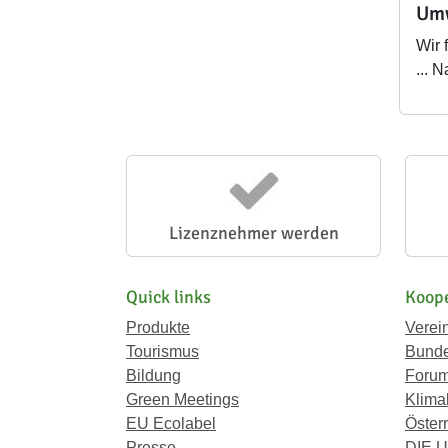
Umw
Wir 
... 
Lizenznehmer werden
Quick links
Koope
Produkte
Verei
Tourismus
Bunde
Bildung
Forum
Green Meetings
Klima
EU Ecolabel
Österr
Presse
DIE 