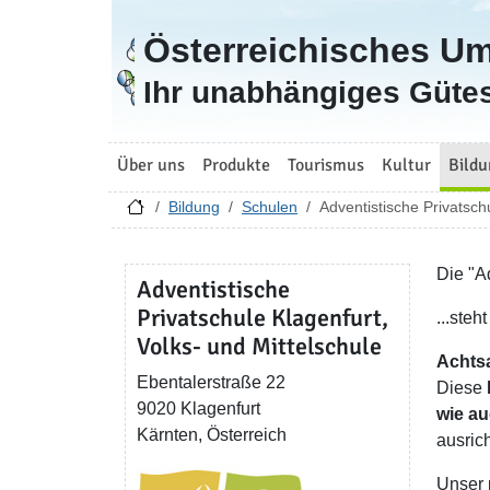
Österreichisches U
Zur Startseite
Ihr unabhängiges Gütes
Über uns
Produkte
Tourismus
Kultur
Bildu
Bildung
Schulen
Adventistische Privatsch
Die "Ad
Adventistische
Privatschule Klagenfurt,
...steht
Volks- und Mittelschule
Achts
Ebentalerstraße 22
Diese
9020 Klagenfurt
wie a
Kärnten, Österreich
ausric
Unser 