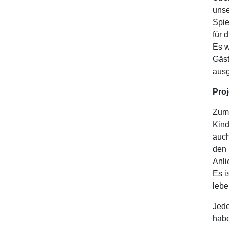
unse
Spie
für 
Es w
Gäst
ausg
Pro
Zum 
Kind
auch
den 
Anli
Es i
lebe
Jede
habe