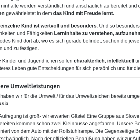
rninhalte werden verständlich und anschaulich aufbereitet und 
en
gewährleistet in dem
das Kind mit Freude lernt
.
einzelne
Kind ist wertvoll und besonders
. Und so besonders d
hkeiten und Fähigkeiten
Lerninhalte zu verstehen, aufzune
jedes Kind dort ab, wo es sich gerade befindet, suchen die jewe
n und zu festigen.
 Kinder und Jugendlichen sollen
charakterlich
,
intellektuell
u
äteres Leben gute Entscheidungen für sich persönlich und für di
ere Umweltleistungen
haben wir für die Umwelt / für das Umweltzeichen bereits umges
usia
Aufregung ist groß- wir erwarten Gäste! Eine Gruppe aus Slow
ereiten kommen schon zwei Kleinbusse angefahren. Unsere Be
iniert von dem Auto mit der Rollstuhlrampe. Die Gegenseitige 
schwänglich. Nach der offiziellen Begrüßung haben wir zur Auf