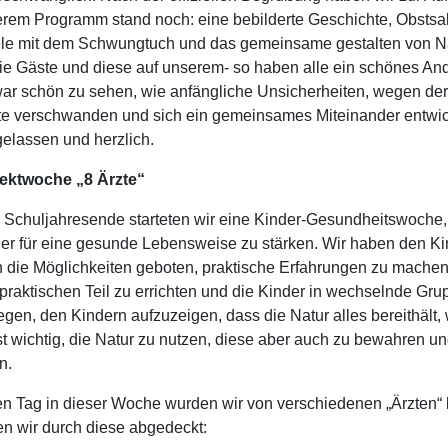
rem Programm stand noch: eine bebilderte Geschichte, Obstsa
le mit dem Schwungtuch und das gemeinsame gestalten von Nat
die Gäste und diese auf unserem- so haben alle ein schönes 
ar schön zu sehen, wie anfängliche Unsicherheiten, wegen de
e verschwanden und sich ein gemeinsames Miteinander entwic
elassen und herzlich.
jektwoche „8 Ärzte“
Schuljahresende starteten wir eine Kinder-Gesundheitswoche, 
er für eine gesunde Lebensweise zu stärken. Wir haben den Kin
 die Möglichkeiten geboten, praktische Erfahrungen zu machen
praktischen Teil zu errichten und die Kinder in wechselnde Gru
egen, den Kindern aufzuzeigen, dass die Natur alles bereithält
st wichtig, die Natur zu nutzen, diese aber auch zu bewahren u
n.
n Tag in dieser Woche wurden wir von verschiedenen „Ärzten
n wir durch diese abgedeckt: