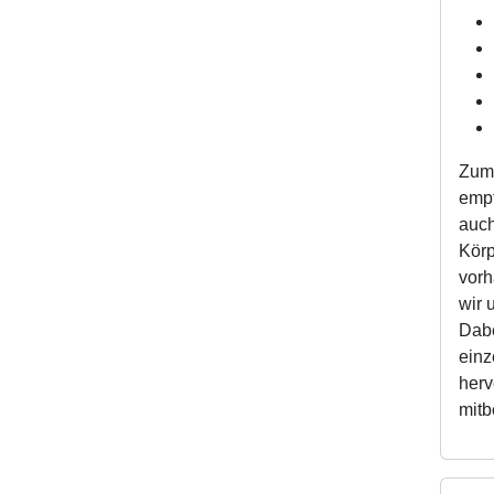
Zum 
empf
auch
Körp
vorh
wir 
Dabe
einz
herv
mitb