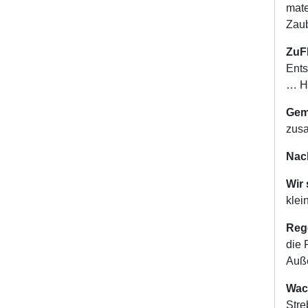
mate
Zaub
ZuF
Ents
… H
Gem
zusa
Nach
Wir 
klei
Reg
die 
Auße
Wac
Stre