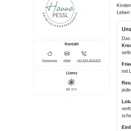
Kinder
Leben 
Uns
Das 
Kontakt
Krea
selb
Homepage
eMail
+43 664 4611825
Frie
mit 
Lizenz
Res
jede
BE 074
Lok
verf
sche
Einf