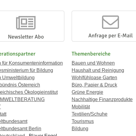
Anfrage per E-Mail
Newsletter Abo
rationspartner
Themenbereiche
n für Konsumenteninformation
Bauen und Wohnen
sministerium für Bildung
Haushalt und Reinigung
 Umweltbildung
Wohlfühloase Garten
bündnis Österreich
Büro, Papier & Druck
eichisches Ökologieinstitut
Grüne Energie
UMWELTBERATUNG
Nachhaltige Finanzprodukte
T
Mobilität
att
Textilien/Schuhe
ltbundesamt
Tourismus
tbundesamt Berlin
Bildung
eutschland
- Blauer Engel