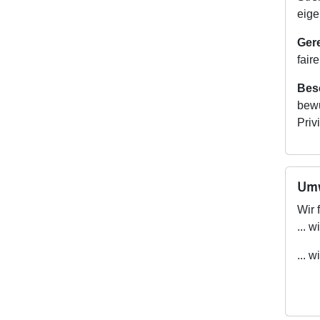
eige
Gere
fair
Bes
bewu
Priv
Umw
Wir 
... 
... 