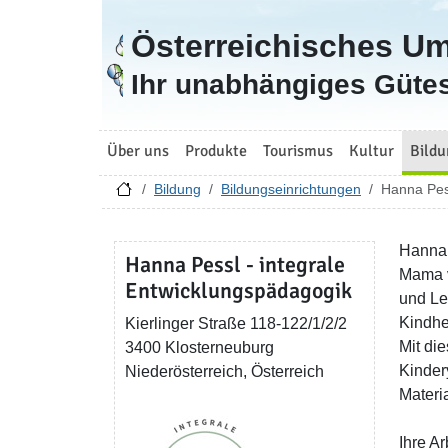
Österreichisches U
Zur Startseite
Ihr unabhängiges Gütes
Über uns
Produkte
Tourismus
Kultur
Bildu
Bildung
Bildungseinrichtungen
Hanna Pess
Hanna 
Hanna Pessl - integrale
Mama v
Entwicklungspädagogik
und Le
Kindhei
Kierlinger Straße 118-122/1/2/2
Mit die
3400 Klosterneuburg
Kinder
Niederösterreich, Österreich
Materi
Ihre A