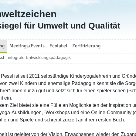
mweltzeichen
iegel für Umwelt und Qualität
ng
Meetings/Events
Ecolabel
Zertifizierung
l - integrale Entwicklungspädagogik
Pessl ist seit 2011 selbständige Kinderyogalehrerin und Gründ
on zwei Kindern und ehemalige Pädagogin kennt sie die Sorge
hrer*innen nur zu gut und setzt sich für einen spielerischen (Sc
t ein.
sem Ziel bietet sie eine Fülle an Möglichkeiten der Inspiration 
yoga-Ausbildungen, -Workshops und eine Online-Community (den I
alien und Spiele und schreibt zurzeit an ihrem ersten Buch.
rbeit ist geleitet von der Vision, Erwachsenen wieder den Zuga