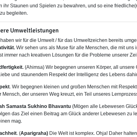
n ihr Staunen und Spielen zu bewahren, und so eine friedliche(r
zu begleiten.
ere Umweltleistungen
haben wir für die Umwelt / für das Umweltzeichen bereits umges
tivität.
Wir sehen uns als Muse für alle Menschen, die mit uns 
st immer nach kreativen Lösungen für die Probleme unserer Zeit
dfertigkeit.
(Ahimsa) Wir begegnen unseren Körper, all unsere
Liebe und staunendem Respekt der Intelligenz des Lebens dahin
pekt
. Wir begegnen kleinen und großen Menschen mit Respekt
r Mensch, der unseren Weg kreuzt, ein Teil unseres Lernprozesses
ah Samasta Sukhino Bhavantu
(Mögen alle Lebewesen Glück
olgen das Ziel einen Beitrag am Glück anderer Lebewesen zu le
inen mag.
achheit
. (
Aparigraha)
Die Welt ist komplex. Ohja! Daher halten