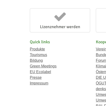
Lizenznehmer werden
Quick links
Koope
Produkte
Verei
Tourismus
Bunde
Bildung
Forum
Green Meetings
Klima
EU Ecolabel
Österr
Presse
DIE 
Impressum
ÖGU
denkst
Umwe
Umwel
RAL D