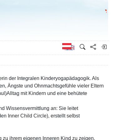
Bundesministeri
Englisch
erin der Integralen Kinderyogapädagogik. Als
n, Ängste und Ohnmachtsgefühle vieler Eltern
hul)Alltag mit Kindern und eine behütete
und Wissensvermittlung an: Sie leitet
nner Child Circle), erstellt selbst
ng zu ihrem eigenen Inneren Kind zu zeigen,