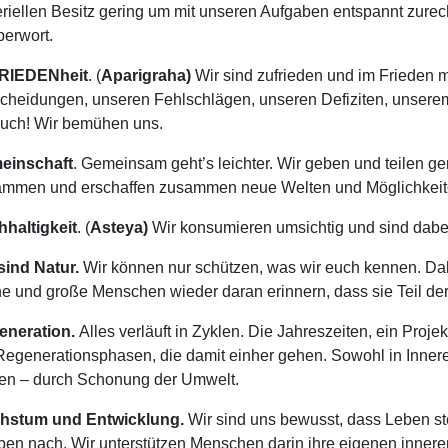
riellen Besitz gering um mit unseren Aufgaben entspannt zure
erwort.
RIEDENheit
. (
Aparigraha)
Wir sind zufrieden und im Frieden 
cheidungen, unseren Fehlschlägen, unseren Defiziten, unser
uch! Wir bemühen uns.
einschaft
. Gemeinsam geht’s leichter. Wir geben und teilen ge
mmen und erschaffen zusammen neue Welten und Möglichkeit
haltigkeit
. (
Asteya)
Wir konsumieren umsichtig und sind dabei
sind Natur.
Wir können nur schützen, was wir euch kennen. Dah
ne und große Menschen wieder daran erinnern, dass sie Teil der
eneration.
Alles verläuft in Zyklen. Die Jahreszeiten, ein Proj
Regenerationsphasen, die damit einher gehen. Sowohl in Inner
n – durch Schonung der Umwelt.
hstum und Entwicklung.
Wir sind uns bewusst, dass Leben s
ben nach. Wir unterstützen Menschen darin ihre eigenen inne