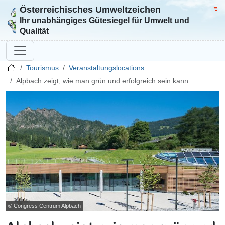
Österreichisches Umweltzeichen
Zur Startseite
Bun
Ihr unabhängiges Gütesiegel für Umwelt und
Qualität
Tourismus
Veranstaltungslocations
Alpbach zeigt, wie man grün und erfolgreich sein kann
© Congress Centrum Alpbach