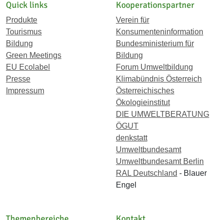
Quick links
Kooperationspartner
Produkte
Verein für
Tourismus
Konsumenteninformation
Bildung
Bundesministerium für
Green Meetings
Bildung
EU Ecolabel
Forum Umweltbildung
Presse
Klimabündnis Österreich
Impressum
Österreichisches
Ökologieinstitut
DIE UMWELTBERATUNG
ÖGUT
denkstatt
Umweltbundesamt
Umweltbundesamt Berlin
RAL Deutschland
- Blauer
Engel
Themenbereiche
Kontakt