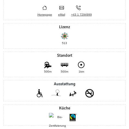
Homepage
eMail
+43 1 7294999
Lizenz
513
Standort
500m
500m
1km
Ausstattung
Küche