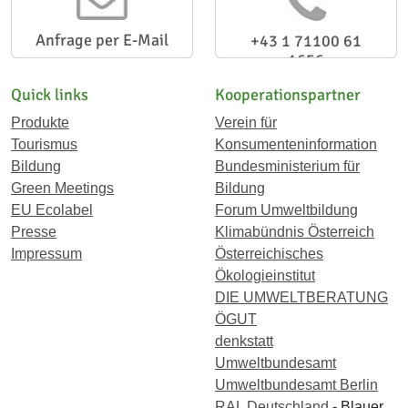
Anfrage per E-Mail
+43 1 71100 61
1656
Quick links
Kooperationspartner
Produkte
Verein für
Tourismus
Konsumenteninformation
Bildung
Bundesministerium für
Green Meetings
Bildung
EU Ecolabel
Forum Umweltbildung
Presse
Klimabündnis Österreich
Impressum
Österreichisches
Ökologieinstitut
DIE UMWELTBERATUNG
ÖGUT
denkstatt
Umweltbundesamt
Umweltbundesamt Berlin
RAL Deutschland
- Blauer