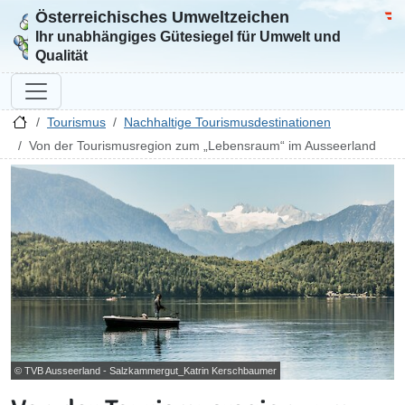
Österreichisches Umweltzeichen
Zur Startseite
Bun
Ihr unabhängiges Gütesiegel für Umwelt und
Qualität
Tourismus
Nachhaltige Tourismusdestinationen
Von der Tourismusregion zum „Lebensraum“ im Ausseerland
© TVB Ausseerland - Salzkammergut_Katrin Kerschbaumer