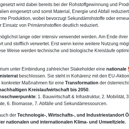
Angesetzt wird dabei bereits bei der Rohstoffgewinnung und Pro
alien eingesetzt und somit Material, Energie und Abfall reduzi
arme Produktion, wobei bevorzugt Sekundärrohstoffe oder erne
Einsatz von Primärrohstoffen deutlich reduziert.
glichst lange oder intensiv verwendet werden. Am Ende ihrer 
t und stofflich verwertet. Erst wenn keine weitere Nutzung mögl
 diese Weise werden technische und biologische Kreisläufe opti
rium unter Einbindung zahlreicher Stakeholder eine
nationale
nisterrat
beschlossen. Sie steht in Kohärenz mit den EU-Aktions
g konkreter Maßnahmen für eine
Transformation
der österreichi
achhaltigen Kreislaufwirtschaft bis 2050
.
onsschwerpunkte
: 1. Bauwirtschaft & Infrastruktur, 2. Mobilität
eräte, 6. Biomasse, 7. Abfälle und Sekundärressourcen.
 auch der
Technologie-, Wirtschafts-, und Industriestandort Öst
er nationalen und internationalen Klima- und Umweltziele.