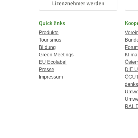
Lizenznehmer werden
Quick links
Koope
Produkte
Verei
Tourismus
Bunde
Bildung
Forum
Green Meetings
Klima
EU Ecolabel
Österr
Presse
DIE 
Impressum
ÖGU
denkst
Umwe
Umwel
RAL D