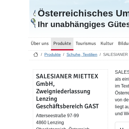
Österreichisches U
Zur Startseite
Ihr unabhängiges Gütes
Über uns
Produkte
Tourismus
Kultur
Bildu
Produkte
Schuhe, Textilien
SALESIANER M
SALESI
SALESIANER MIETTEX
als ei
GmbH,
im Tex
Zweigniederlassung
Österr
Lenzing
von de
Geschäftsbereich GAST
liegt 
und We
Atterseestraße 97-99
4860 Lenzing