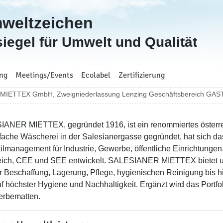
mweltzeichen
iegel für Umwelt und Qualität
ng
Meetings/Events
Ecolabel
Zertifizierung
IETTEX GmbH, Zweigniederlassung Lenzing Geschäftsbereich GAS
ANER MIETTEX, gegründet 1916, ist ein renommiertes österre
nfache Wäscherei in der Salesianergasse gegründet, hat sich 
tilmanagement für Industrie, Gewerbe, öffentliche Einrichtunge
eich, CEE und SEE entwickelt. SALESIANER MIETTEX bietet um
r Beschaffung, Lagerung, Pflege, hygienischen Reinigung bis h
auf höchster Hygiene und Nachhaltigkeit. Ergänzt wird das Por
rbematten.