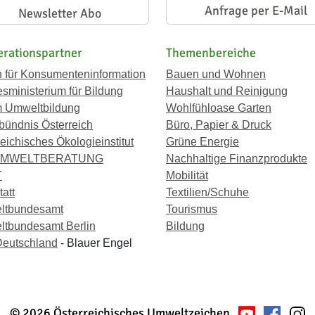
Anfrage per E-Mail
Newsletter Abo
rationspartner
Themenbereiche
n für Konsumenteninformation
Bauen und Wohnen
sministerium für Bildung
Haushalt und Reinigung
 Umweltbildung
Wohlfühloase Garten
bündnis Österreich
Büro, Papier & Druck
eichisches Ökologieinstitut
Grüne Energie
UMWELTBERATUNG
Nachhaltige Finanzprodukte
T
Mobilität
att
Textilien/Schuhe
ltbundesamt
Tourismus
tbundesamt Berlin
Bildung
eutschland
- Blauer Engel
© 2026 Österreichisches Umweltzeichen