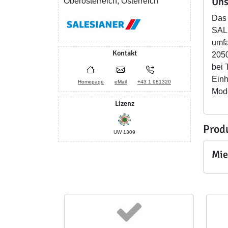
Uns
Oberösterreich, Österreich
Das 
SALE
umfa
Kontakt
2050
bei 
Einh
Homepage
eMail
+43 1 981320
Mode
Lizenz
Prod
UW 1309
Mie