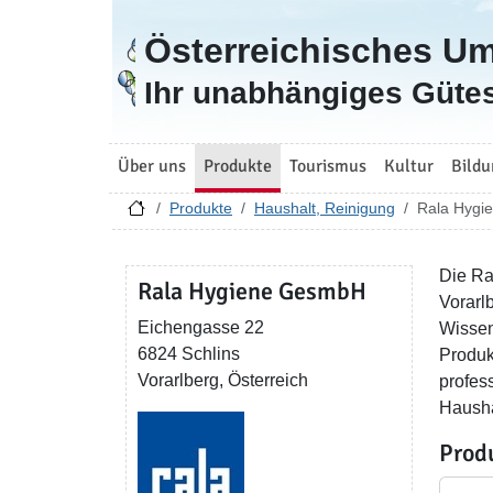
Österreichisches U
Zur Startseite
Ihr unabhängiges Gütes
Über uns
Produkte
Tourismus
Kultur
Bildu
Produkte
Haushalt, Reinigung
Rala Hygi
Die Ra
Rala Hygiene GesmbH
Vorarl
Eichengasse 22
Wissen
6824 Schlins
Produk
Vorarlberg, Österreich
profes
Hausha
Prod