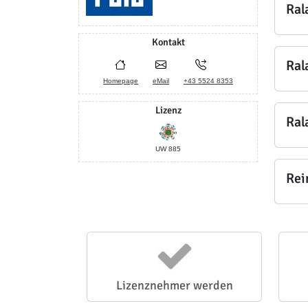
Ral
Kontakt
Ral
Homepage
eMail
+43 5524 8353
Lizenz
Ral
UW 885
Rei
Lizenznehmer werden