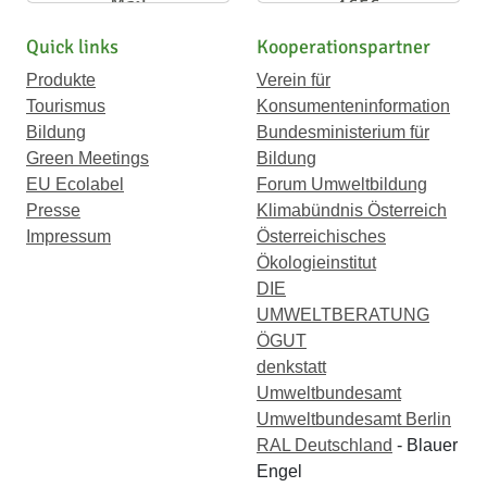
Mail
1656
Quick links
Kooperationspartner
Produkte
Verein für
Tourismus
Konsumenteninformation
Bildung
Bundesministerium für
Green Meetings
Bildung
EU Ecolabel
Forum Umweltbildung
Presse
Klimabündnis Österreich
Impressum
Österreichisches
Ökologieinstitut
DIE
UMWELTBERATUNG
ÖGUT
denkstatt
Umweltbundesamt
Umweltbundesamt Berlin
RAL Deutschland
- Blauer
Engel