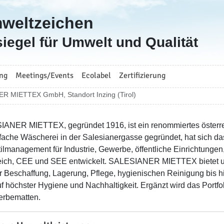
mweltzeichen
iegel für Umwelt und Qualität
ng
Meetings/Events
Ecolabel
Zertifizierung
R MIETTEX GmbH, Standort Inzing (Tirol)
ANER MIETTEX, gegründet 1916, ist ein renommiertes österre
nfache Wäscherei in der Salesianergasse gegründet, hat sich 
tilmanagement für Industrie, Gewerbe, öffentliche Einrichtunge
eich, CEE und SEE entwickelt. SALESIANER MIETTEX bietet um
r Beschaffung, Lagerung, Pflege, hygienischen Reinigung bis h
auf höchster Hygiene und Nachhaltigkeit. Ergänzt wird das Por
rbematten.