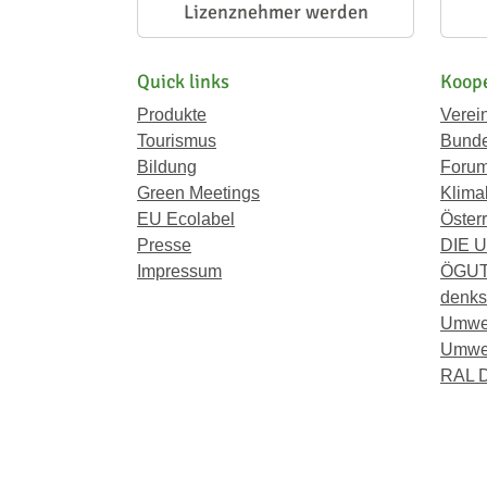
Lizenznehmer werden
Quick links
Koope
Produkte
Verei
Tourismus
Bunde
Bildung
Forum
Green Meetings
Klima
EU Ecolabel
Österr
Presse
DIE 
Impressum
ÖGU
denkst
Umwe
Umwel
RAL D