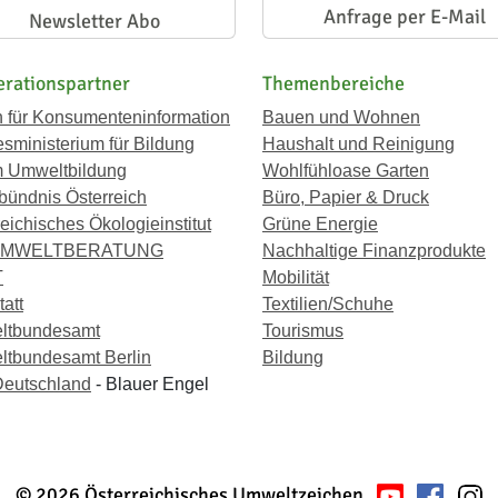
Anfrage per E-Mail
Newsletter Abo
rationspartner
Themenbereiche
n für Konsumenteninformation
Bauen und Wohnen
sministerium für Bildung
Haushalt und Reinigung
 Umweltbildung
Wohlfühloase Garten
bündnis Österreich
Büro, Papier & Druck
eichisches Ökologieinstitut
Grüne Energie
UMWELTBERATUNG
Nachhaltige Finanzprodukte
T
Mobilität
att
Textilien/Schuhe
ltbundesamt
Tourismus
tbundesamt Berlin
Bildung
eutschland
- Blauer Engel
© 2026 Österreichisches Umweltzeichen