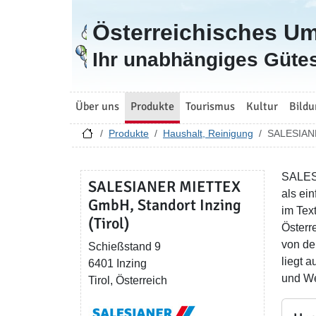
Österreichisches U
Zur Startseite
Ihr unabhängiges Gütes
Über uns
Produkte
Tourismus
Kultur
Bildu
Produkte
Haushalt, Reinigung
SALESIANE
SALESI
SALESIANER MIETTEX
als ei
GmbH, Standort Inzing
im Tex
(Tirol)
Österr
von de
Schießstand 9
liegt 
6401 Inzing
und We
Tirol, Österreich