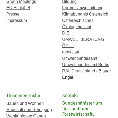
Green Meetings
Bildung
EU Ecolabel
Forum Umweltbildung
Presse
Klimabündnis Österreich
Impressum
Österreichisches
Ökologieinstitut
DIE
UMWELTBERATUNG
ÖGUT
denkstatt
Umweltbundesamt
Umweltbundesamt Berlin
RAL Deutschland
- Blauer
Engel
Themenbereiche
Kontakt
Bundesministerium
Bauen und Wohnen
für Land- und
Haushalt und Reinigung
Forstwirtschaft,
Wohlfühloase Garten