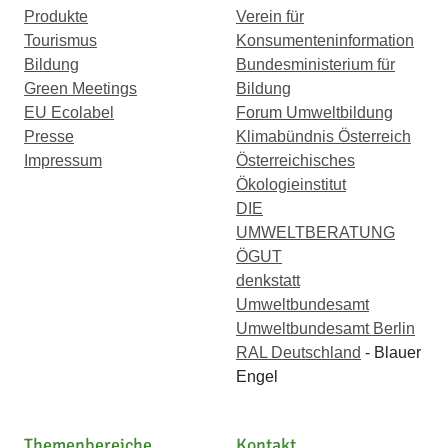
Produkte
Verein für
Tourismus
Konsumenteninformation
Bildung
Bundesministerium für
Green Meetings
Bildung
EU Ecolabel
Forum Umweltbildung
Presse
Klimabündnis Österreich
Impressum
Österreichisches
Ökologieinstitut
DIE
UMWELTBERATUNG
ÖGUT
denkstatt
Umweltbundesamt
Umweltbundesamt Berlin
RAL Deutschland
- Blauer
Engel
Themenbereiche
Kontakt