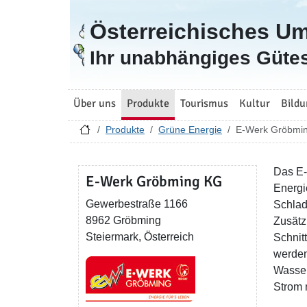
Österreichisches U
Zur Startseite
Ihr unabhängiges Gütes
Über uns
Produkte
Tourismus
Kultur
Bildu
Produkte
Grüne Energie
E-Werk Gröbmi
Das E-
E-Werk Gröbming KG
Energi
Gewerbestraße 1166
Schlad
8962 Gröbming
Zusätz
Steiermark, Österreich
Schnit
werden
Wasser
Strom 