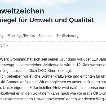
mweltzeichen
iegel für Umwelt und Qualität
ng
Meetings/Events
Ecolabel
Zertifizierung
ng KG
Werk Gröbming hat sich seit seiner Gründung vor über 110 Ja
eerzeugung verschrieben. Mittlerweile wird in 12 Kleinwasserkr
ming – ausschließlich ÖKO-Strom erzeugt.
lich betreiben wir etliche Sonnenkraftwerke und errichten für 
t 40 Sonnenkraftwerke. Wir ermöglichen es unseren Kunden som
. Unser eigenes E-Tankstellen Netz wird natürlich ebenso nur 
kraftwerken in den Sölktälern kann nach wie vor gratis ÖKO-S
mit österreichischen Umweltabzeichen“ gehen wir diesen Weg k