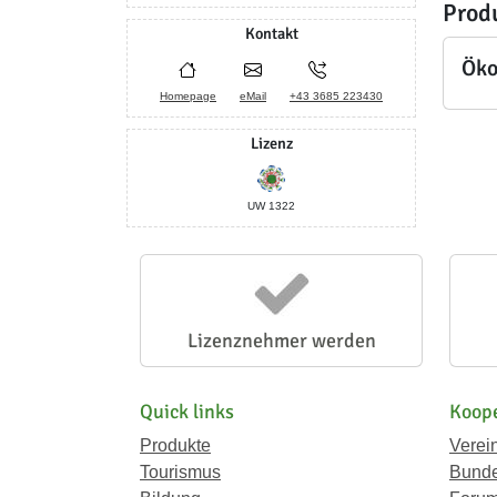
Prod
Kontakt
Öko
Homepage
eMail
+43 3685 223430
Lizenz
UW 1322
Lizenznehmer werden
Quick links
Koope
Produkte
Verei
Tourismus
Bunde