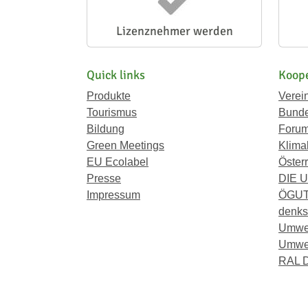
Lizenznehmer werden
Quick links
Koope
Produkte
Verei
Tourismus
Bunde
Bildung
Forum
Green Meetings
Klima
EU Ecolabel
Österr
Presse
DIE 
Impressum
ÖGU
denkst
Umwe
Umwel
RAL D