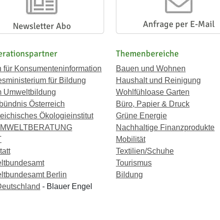
Anfrage per E-Mail
Newsletter Abo
rationspartner
Themenbereiche
n für Konsumenteninformation
Bauen und Wohnen
sministerium für Bildung
Haushalt und Reinigung
 Umweltbildung
Wohlfühloase Garten
bündnis Österreich
Büro, Papier & Druck
eichisches Ökologieinstitut
Grüne Energie
UMWELTBERATUNG
Nachhaltige Finanzprodukte
T
Mobilität
att
Textilien/Schuhe
ltbundesamt
Tourismus
tbundesamt Berlin
Bildung
eutschland
- Blauer Engel