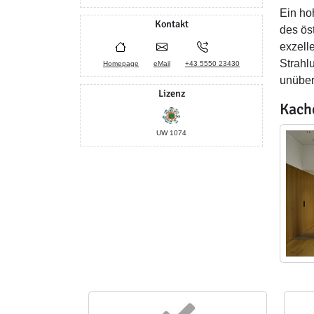
Ein ho
Kontakt
des ös
exzell
Strahl
Homepage
eMail
+43 5550 23430
unübert
Lizenz
Kach
UW 1074