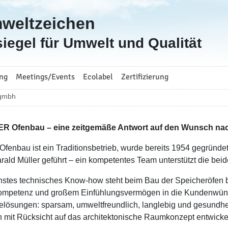
mweltzeichen
iegel für Umwelt und Qualität
ng
Meetings/Events
Ecolabel
Zertifizierung
 gmbh
R Ofenbau – eine zeitgemäße Antwort auf den Wunsch n
 Ofenbau ist ein Traditionsbetrieb, wurde bereits 1954 gegründe
rald Müller geführt – ein kompetentes Team unterstützt die beid
stes technisches Know-how steht beim Bau der Speicheröfen b
mpetenz und großem Einfühlungsvermögen in die Kundenwünsc
elösungen: sparsam, umweltfreundlich, langlebig und gesundhei
 mit Rücksicht auf das architektonische Raumkonzept entwickel