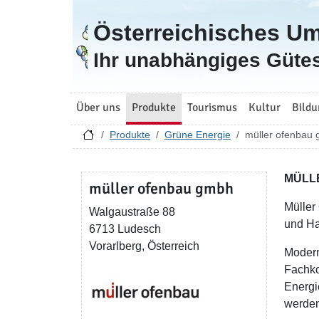
Österreichisches U
Zur Startseite
Ihr unabhängiges Gütes
Über uns
Produkte
Tourismus
Kultur
Bildu
Produkte
Grüne Energie
müller ofenbau
MÜLLE
müller ofenbau gmbh
Müller
Walgaustraße 88
und Ha
6713 Ludesch
Vorarlberg, Österreich
Modern
Fachko
Energi
werden