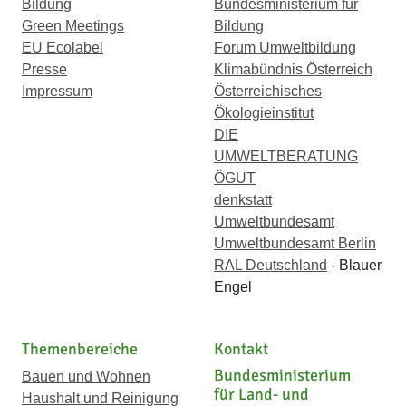
Bildung
Bundesministerium für
Green Meetings
Bildung
EU Ecolabel
Forum Umweltbildung
Presse
Klimabündnis Österreich
Impressum
Österreichisches
Ökologieinstitut
DIE
UMWELTBERATUNG
ÖGUT
denkstatt
Umweltbundesamt
Umweltbundesamt Berlin
RAL Deutschland
- Blauer
Engel
Themenbereiche
Kontakt
Bundesministerium
Bauen und Wohnen
für Land- und
Haushalt und Reinigung