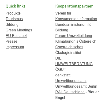
Quick links
Kooperationspartner
Produkte
Verein für
Tourismus
Konsumenteninformation
Bildung
Bundesministerium für
Green Meetings
Bildung
EU Ecolabel
Forum Umweltbildung
Presse
Klimabündnis Österreich
Impressum
Österreichisches
Ökologieinstitut
DIE
UMWELTBERATUNG
ÖGUT
denkstatt
Umweltbundesamt
Umweltbundesamt Berlin
RAL Deutschland
- Blauer
Engel