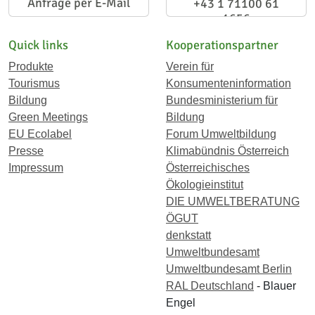
Anfrage per E-Mail
+43 1 71100 61
1656
Quick links
Kooperationspartner
Produkte
Verein für
Tourismus
Konsumenteninformation
Bildung
Bundesministerium für
Green Meetings
Bildung
EU Ecolabel
Forum Umweltbildung
Presse
Klimabündnis Österreich
Impressum
Österreichisches
Ökologieinstitut
DIE UMWELTBERATUNG
ÖGUT
denkstatt
Umweltbundesamt
Umweltbundesamt Berlin
RAL Deutschland
- Blauer
Engel