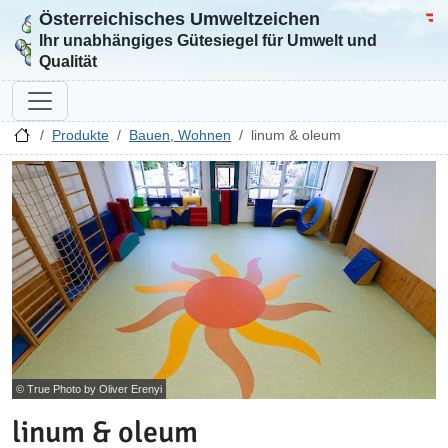
Österreichisches Umweltzeichen
Zur Startseite
Bun
Ihr unabhängiges Gütesiegel für Umwelt und
Qualität
Produkte
Bauen, Wohnen
linum & oleum
© True Photo by Oliver Erenyi
linum & oleum