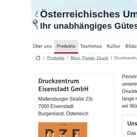
Österreichisches U
Zur Startseite
Ihr unabhängiges Gütes
Über uns
Produkte
Tourismus
Kultur
Bildu
Produkte
Büro, Papier, Druck
Druckzentr
Persön
Druckzentrum
unsere
Eisenstadt GmbH
Druckt
lange 
Mattersburger Straße 23c
wir Wü
7000 Eisenstadt
Burgenland, Österreich
Uns
Das 