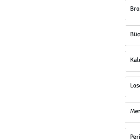
Bro
Büc
Kal
Los
Mer
Per