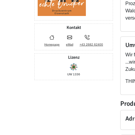
Proz
Wald
vers
Kontakt
Umw
Homepage
eMail
+43 2682 62400
Wir 
Lizenz
...w
Zuku
UW 1336
THI
Prod
Adr