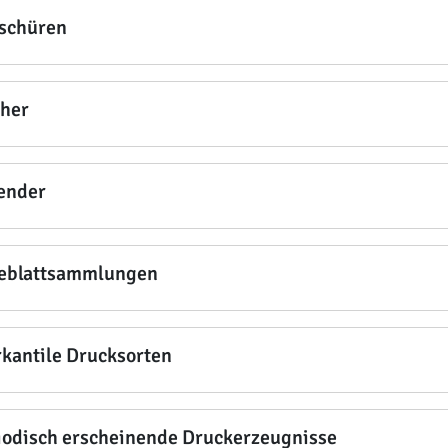
schüren
her
ender
eblattsammlungen
kantile Drucksorten
iodisch erscheinende Druckerzeugnisse