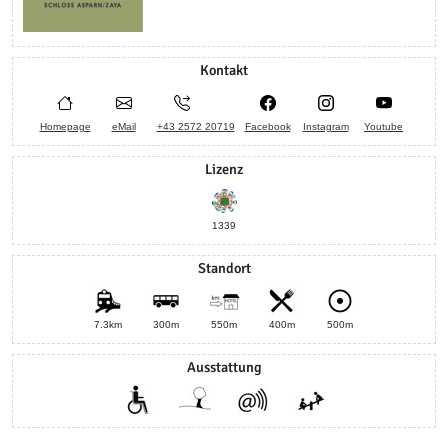
Kontakt
Homepage
eMail
+43 2572 20719
Facebook
Instagram
Youtube
Lizenz
1339
Standort
7.3km
300m
550m
400m
500m
Ausstattung