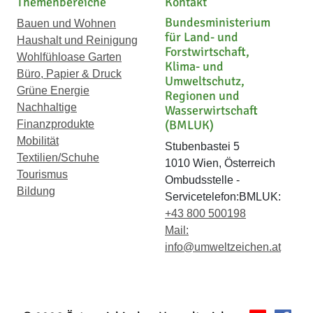
Themenbereiche
Kontakt
Bundesministerium
Bauen und Wohnen
für Land- und
Haushalt und Reinigung
Forstwirtschaft,
Wohlfühloase Garten
Klima- und
Büro, Papier & Druck
Umweltschutz,
Grüne Energie
Regionen und
Nachhaltige
Wasserwirtschaft
(BMLUK)
Finanzprodukte
Mobilität
Stubenbastei 5
Textilien/Schuhe
1010 Wien, Österreich
Tourismus
Ombudsstelle -
Bildung
Servicetelefon:BMLUK:
+43 800 500198
Mail:
info@umweltzeichen.at