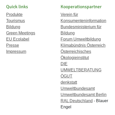
Quick links
Kooperationspartner
Produkte
Verein für
Tourismus
Konsumenteninformation
Bildung
Bundesministerium für
Green Meetings
Bildung
EU Ecolabel
Forum Umweltbildung
Presse
Klimabündnis Österreich
Impressum
Österreichisches
Ökologieinstitut
DIE
UMWELTBERATUNG
ÖGUT
denkstatt
Umweltbundesamt
Umweltbundesamt Berlin
RAL Deutschland
- Blauer
Engel