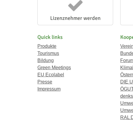
Lizenznehmer werden
Quick links
Koope
Produkte
Verei
Tourismus
Bunde
Bildung
Forum
Green Meetings
Klima
EU Ecolabel
Österr
Presse
DIE 
Impressum
ÖGU
denkst
Umwe
Umwel
RAL D