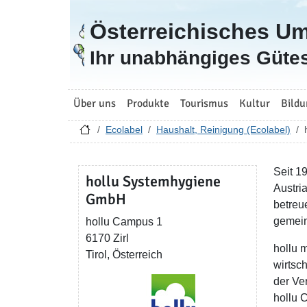
Österreichisches U
Zur Startseite
Ihr unabhängiges Gütes
Über uns
Produkte
Tourismus
Kultur
Bildu
Ecolabel
Haushalt, Reinigung (Ecolabel)
Seit 1
hollu Systemhygiene
Austri
GmbH
betreu
gemein
hollu Campus 1
6170 Zirl
hollu 
Tirol, Österreich
wirtsc
der Ve
hollu 