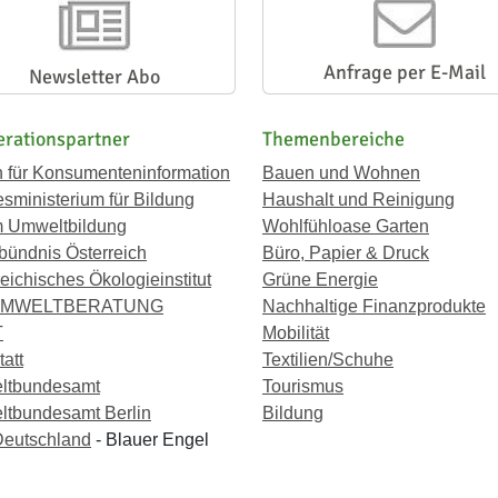
Anfrage per E-Mail
Newsletter Abo
rationspartner
Themenbereiche
n für Konsumenteninformation
Bauen und Wohnen
sministerium für Bildung
Haushalt und Reinigung
 Umweltbildung
Wohlfühloase Garten
bündnis Österreich
Büro, Papier & Druck
eichisches Ökologieinstitut
Grüne Energie
UMWELTBERATUNG
Nachhaltige Finanzprodukte
T
Mobilität
att
Textilien/Schuhe
ltbundesamt
Tourismus
tbundesamt Berlin
Bildung
eutschland
- Blauer Engel