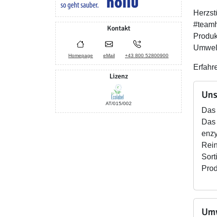
Herzst
#teamh
Kontakt
Produk
Umwelt
Homepage
eMail
+43 800 52800900
Erfahre
Lizenz
Uns
AT/015/002
Das 
Das 
enzy
Rein
Sort
Prod
Umw