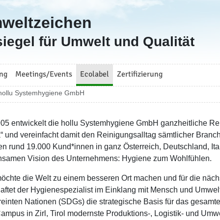
mweltzeichen
iegel für Umwelt und Qualität
ng
Meetings/Events
Ecolabel
Zertifizierung
hollu Systemhygiene GmbH
905 entwickelt die hollu Systemhygiene GmbH ganzheitliche R
a“ und vereinfacht damit den Reinigungsalltag sämtlicher Branc
en rund 19.000 Kund*innen in ganz Österreich, Deutschland, It
samen Vision des Unternehmens: Hygiene zum Wohlfühlen.
möchte die Welt zu einem besseren Ort machen und für die nä
haftet der Hygienespezialist im Einklang mit Mensch und Umwelt.
reinten Nationen (SDGs) die strategische Basis für das gesamt
Campus in Zirl, Tirol modernste Produktions-, Logistik- und Umw