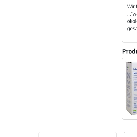
Wir 
..."
ökol
gesa
Prod