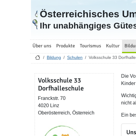
Österreichisches U
Zur Startseite
Ihr unabhängiges Gütes
Über uns
Produkte
Tourismus
Kultur
Bildu
Bildung
Schulen
Volksschule 33 Dorfhall
Die Vo
Volksschule 33
Kinder
Dorfhalleschule
Wichti
Franckstr. 70
nicht 
4020 Linz
Oberösterreich, Österreich
Ein be
Uns