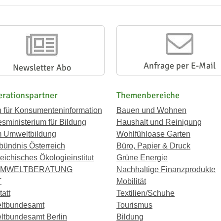
Anfrage per E-Mail
Newsletter Abo
rationspartner
Themenbereiche
n für Konsumenteninformation
Bauen und Wohnen
sministerium für Bildung
Haushalt und Reinigung
 Umweltbildung
Wohlfühloase Garten
bündnis Österreich
Büro, Papier & Druck
eichisches Ökologieinstitut
Grüne Energie
UMWELTBERATUNG
Nachhaltige Finanzprodukte
T
Mobilität
att
Textilien/Schuhe
ltbundesamt
Tourismus
tbundesamt Berlin
Bildung