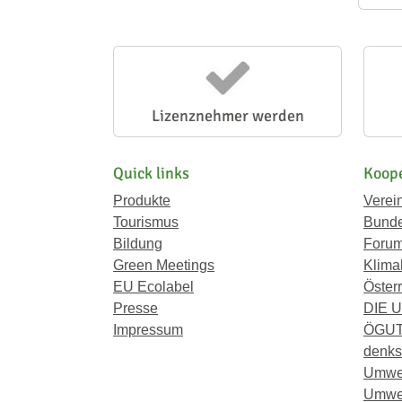
Lizenznehmer werden
Quick links
Koope
Produkte
Verei
Tourismus
Bunde
Bildung
Forum
Green Meetings
Klima
EU Ecolabel
Österr
Presse
DIE 
Impressum
ÖGU
denkst
Umwe
Umwel