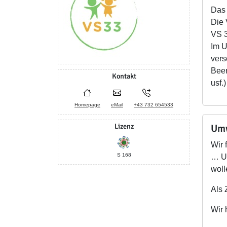
Das 
Die 
VS 3
Im U
vers
Beer
Kontakt
usf.
Homepage
eMail
+43 732 654533
Lizenz
Umw
Wir 
S 168
… Um
woll
Als 
Wir 