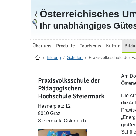
Österreichisches U
Zur Startseite
Ihr unabhängiges Gütes
Über uns
Produkte
Tourismus
Kultur
Bildu
Bildung
Schulen
Praxisvolksschule der 
Am Don
Praxisvolksschule der
Österr
Pädagogischen
Hochschule Steiermark
Die Ar
die An
Hasnerplatz 12
Praxis
8010 Graz
„Energ
Steiermark, Österreich
großer
Schüler