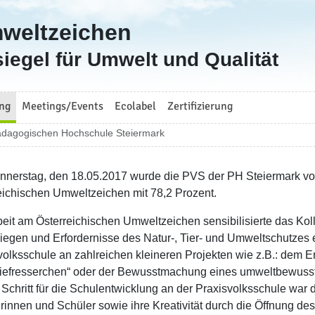
mweltzeichen
iegel für Umwelt und Qualität
ng
Meetings/Events
Ecolabel
Zertifizierung
Pädagogischen Hochschule Steiermark
nerstag, den 18.05.2017 wurde die PVS der PH Steiermark von F
eichischen Umweltzeichen mit 78,2 Prozent.
beit am Österreichischen Umweltzeichen sensibilisierte das Kol
liegen und Erfordernisse des Natur-, Tier- und Umweltschutzes ei
volksschule an zahlreichen kleineren Projekten wie z.B.: dem E
iefresserchen“ oder der Bewusstmachung eines umweltbewusste
 Schritt für die Schulentwicklung an der Praxisvolksschule war d
innen und Schüler sowie ihre Kreativität durch die Öffnung des U