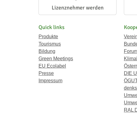
Lizenznehmer werden
Quick links
Koope
Produkte
Verei
Tourismus
Bunde
Bildung
Forum
Green Meetings
Klima
EU Ecolabel
Österr
Presse
DIE 
Impressum
ÖGU
denkst
Umwe
Umwel
RAL D