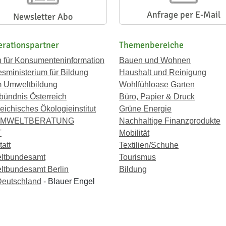
Anfrage per E-Mail
Newsletter Abo
rationspartner
Themenbereiche
n für Konsumenteninformation
Bauen und Wohnen
sministerium für Bildung
Haushalt und Reinigung
 Umweltbildung
Wohlfühloase Garten
bündnis Österreich
Büro, Papier & Druck
eichisches Ökologieinstitut
Grüne Energie
UMWELTBERATUNG
Nachhaltige Finanzprodukte
T
Mobilität
att
Textilien/Schuhe
ltbundesamt
Tourismus
tbundesamt Berlin
Bildung
eutschland
- Blauer Engel