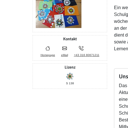
Ein we
Schulg
wöchen
an der
dient 
Kontakt
sowie 
Lernen
Homepage
eMail
+43 316 80671211
Lizenz
Uns
S 138
Das 
Aktu
eine
Schu
Schü
Best
Mitb