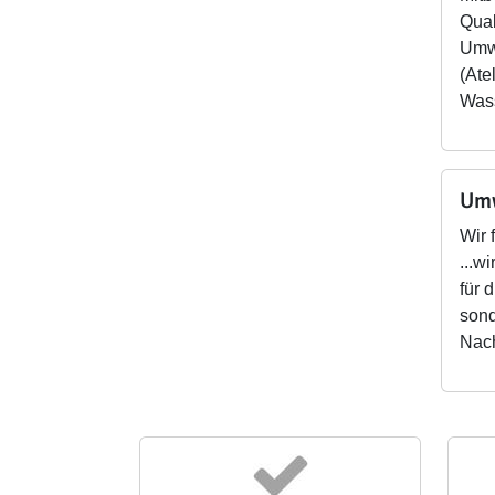
Qual
Umwe
(Ate
Wass
Umw
Wir 
...w
für 
sond
Nach