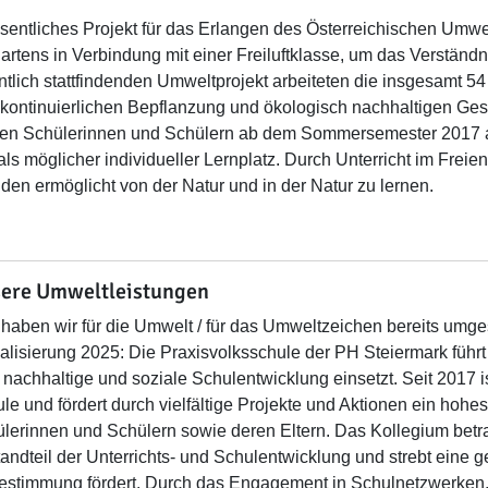
sentliches Projekt für das Erlangen des Österreichischen Umwel
artens in Verbindung mit einer Freiluftklasse, um das Verständn
tlich stattfindenden Umweltprojekt arbeiteten die insgesamt 
 kontinuierlichen Bepflanzung und ökologisch nachhaltigen Gest
den Schülerinnen und Schülern ab dem Sommersemester 2017 a
als möglicher individueller Lernplatz. Durch Unterricht im Freie
den ermöglicht von der Natur und in der Natur zu lernen.
ere Umweltleistungen
haben wir für die Umwelt / für das Umweltzeichen bereits umges
alisierung 2025: Die Praxisvolksschule der PH Steiermark führt 
 nachhaltige und soziale Schulentwicklung einsetzt. Seit 2017 is
le und fördert durch vielfältige Projekte und Aktionen ein ho
lerinnen und Schülern sowie deren Eltern.
Das Kollegium betra
andteil der Unterrichts- und Schulentwicklung und strebt eine g
estimmung fördert. Durch das Engagement in Schulnetzwerken,