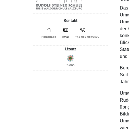
Das 
Umwe
Kontakt
Umwe
der 
konk
Homepage
eMail
+43 662 6640400
Blic
Lizenz
Stat
und 
S 065
Bere
Seit
Jahr
Umwe
Rudo
übri
Bild
Umwe
wied