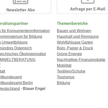
Anfrage per E-Mail
Newsletter Abo
rationspartner
Themenbereiche
n für Konsumenteninformation
Bauen und Wohnen
sministerium für Bildung
Haushalt und Reinigung
 Umweltbildung
Wohlfühloase Garten
bündnis Österreich
Büro, Papier & Druck
eichisches Ökologieinstitut
Grüne Energie
UMWELTBERATUNG
Nachhaltige Finanzprodukte
T
Mobilität
att
Textilien/Schuhe
ltbundesamt
Tourismus
tbundesamt Berlin
Bildung
eutschland
- Blauer Engel