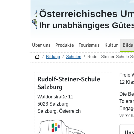
Österreichisches U
Zur Startseite
Ihr unabhängiges Gütes
Über uns
Produkte
Tourismus
Kultur
Bildu
Bildung
Schulen
Rudolf-Steiner-Schule S
Freie 
Rudolf-Steiner-Schule
12 Kla
Salzburg
Die Be
Waldorfstraße 11
Tolera
5023 Salzburg
Engage
Salzburg, Österreich
versch
Uns