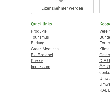
Lizenznehmer werden
Quick links
Koope
Produkte
Verei
Tourismus
Bunde
Bildung
Forum
Green Meetings
Klima
EU Ecolabel
Österr
Presse
DIE 
Impressum
ÖGU
denkst
Umwe
Umwel
RAL D