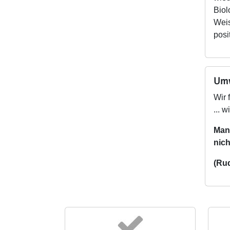
Biol
Weis
posi
Umw
Wir 
... 
Man 
nich
(Rud