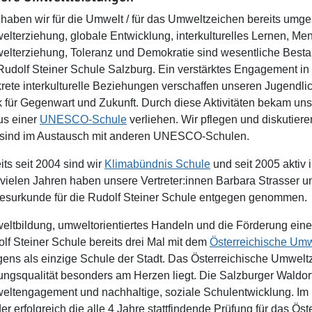
haben wir für die Umwelt / für das Umweltzeichen bereits umges
lterziehung, globale Entwicklung, interkulturelles Lernen, Me
lterziehung, Toleranz und Demokratie sind wesentliche Besta
Rudolf Steiner Schule Salzburg. Ein verstärktes Engagement i
rete interkulturelle Beziehungen verschaffen unseren Jugendli
k für Gegenwart und Zukunft. Durch diese Aktivitäten bekam uns
us einer
UNESCO-Schule
verliehen. Wir pflegen und diskutie
sind im Austausch mit anderen UNESCO-Schulen.
its seit 2004 sind wir
Klimabündnis Schule
und seit 2005 aktiv
 vielen Jahren haben unsere Vertreter:innen Barbara Strasser
esurkunde für die Rudolf Steiner Schule entgegen genommen.
ltbildung, umweltorientiertes Handeln und die Förderung eines
lf Steiner Schule bereits drei Mal mit dem
Österreichische Um
gens als einzige Schule der Stadt. Das Österreichische Umweltz
ungsqualität besonders am Herzen liegt. Die Salzburger Waldor
ltengagement und nachhaltige, soziale Schulentwicklung. Im l
er erfolgreich die alle 4 Jahre stattfindende Prüfung für das Ö