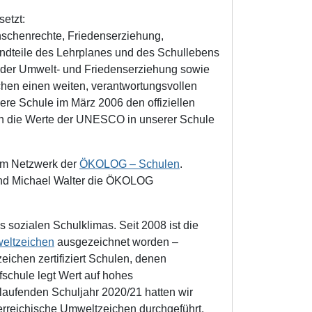
etzt:
nschenrechte, Friedenserziehung,
ndteile des Lehrplanes und des Schullebens
n der Umwelt- und Friedenserziehung sowie
chen einen weiten, verantwortungsvollen
ere Schule im März 2006 den offiziellen
ren die Werte der UNESCO in unserer Schule
 im Netzwerk der
ÖKOLOG – Schulen
.
 und Michael Walter die ÖKOLOG
 sozialen Schulklimas. Seit 2008 ist die
weltzeichen
ausgezeichnet worden –
eichen zertifiziert Schulen, denen
fschule legt Wert auf hohes
aufenden Schuljahr 2020/21 hatten wir
sterreichische Umweltzeichen durchgeführt.