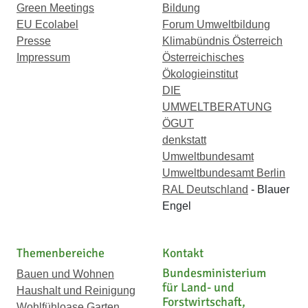
Green Meetings
Bildung
EU Ecolabel
Forum Umweltbildung
Presse
Klimabündnis Österreich
Impressum
Österreichisches
Ökologieinstitut
DIE
UMWELTBERATUNG
ÖGUT
denkstatt
Umweltbundesamt
Umweltbundesamt Berlin
RAL Deutschland
- Blauer
Engel
Themenbereiche
Kontakt
Bundesministerium
Bauen und Wohnen
für Land- und
Haushalt und Reinigung
Forstwirtschaft,
Wohlfühloase Garten