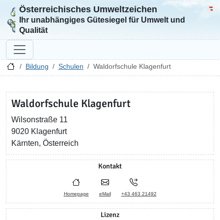
Österreichisches Umweltzeichen
Zur Startseite
Bun
Ihr unabhängiges Gütesiegel für Umwelt und
Qualität
Bildung
Schulen
Waldorfschule Klagenfurt
Waldorfschule Klagenfurt
Wilsonstraße 11
9020 Klagenfurt
Kärnten, Österreich
Kontakt
Homepage
eMail
+43 463 21492
Lizenz