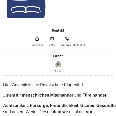
Kontakt
Homepage
eMail
+43 676 833221895
Lizenz
S 213
Die "Adventistische Privatschule Klagenfurt"...
...steht für
menschliches Miteinander
und
Füreinander
.
Achtsamkeit
,
Fürsorge
,
Freundlichkeit
,
Glaube
,
Gesundhe
sind unsere Werte. Diese
leben wir
nicht nur
vor
,