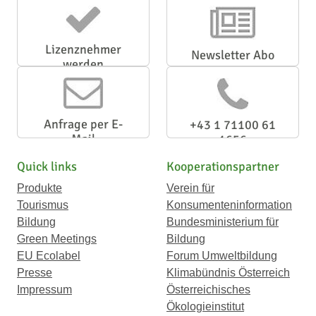
Lizenznehmer
Newsletter Abo
werden
Anfrage per E-
+43 1 71100 61
Mail
1656
Quick links
Kooperationspartner
Produkte
Verein für
Tourismus
Konsumenteninformation
Bildung
Bundesministerium für
Green Meetings
Bildung
EU Ecolabel
Forum Umweltbildung
Presse
Klimabündnis Österreich
Impressum
Österreichisches
Ökologieinstitut