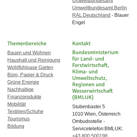
Umweltbundesamt
Umweltbundesamt Berlin
RAL Deutschland
- Blauer
Engel
Themenbereiche
Kontakt
Bundesministerium
Bauen und Wohnen
für Land- und
Haushalt und Reinigung
Forstwirtschaft,
Wohlfühloase Garten
Klima- und
Büro, Papier & Druck
Umweltschutz,
Grüne Energie
Regionen und
Nachhaltige
Wasserwirtschaft
(BMLUK)
Finanzprodukte
Mobilität
Stubenbastei 5
Textilien/Schuhe
1010 Wien, Österreich
Tourismus
Ombudsstelle -
Bildung
Servicetelefon:BMLUK:
+43 800 500198