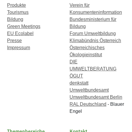
Produkte
Verein für
Tourismus
Konsumenteninformation
Bildung
Bundesministerium für
Green Meetings
Bildung
EU Ecolabel
Forum Umweltbildung
Presse
Klimabündnis Österreich
Impressum
Österreichisches
Ökologieinstitut
DIE
UMWELTBERATUNG
ÖGUT
denkstatt
Umweltbundesamt
Umweltbundesamt Berlin
RAL Deutschland
- Blauer
Engel
Themenbereiche
Kontakt