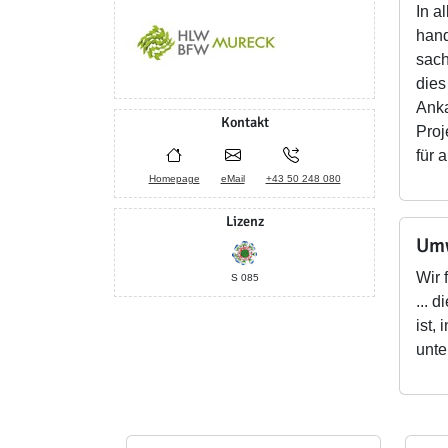
In a
hand
sach
dies
Anka
Kontakt
Proj
für 
Homepage
eMail
+43 50 248 080
Lizenz
Umw
Wir 
S 085
... 
ist,
unte