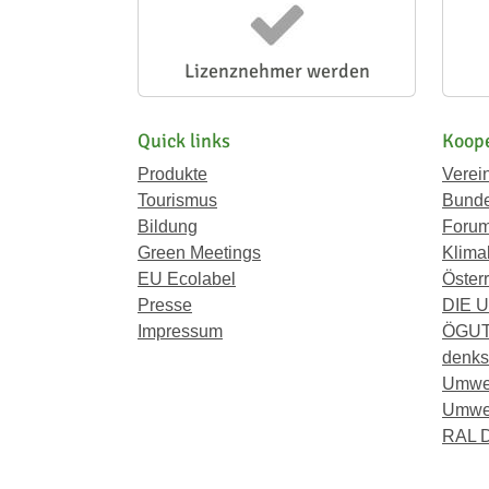
Lizenznehmer werden
Quick links
Koope
Produkte
Verei
Tourismus
Bunde
Bildung
Forum
Green Meetings
Klima
EU Ecolabel
Österr
Presse
DIE 
Impressum
ÖGU
denkst
Umwe
Umwel
RAL D