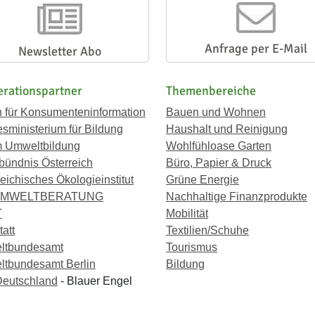
Anfrage per E-Mail
Newsletter Abo
rationspartner
Themenbereiche
n für Konsumenteninformation
Bauen und Wohnen
sministerium für Bildung
Haushalt und Reinigung
 Umweltbildung
Wohlfühloase Garten
bündnis Österreich
Büro, Papier & Druck
eichisches Ökologieinstitut
Grüne Energie
UMWELTBERATUNG
Nachhaltige Finanzprodukte
T
Mobilität
att
Textilien/Schuhe
ltbundesamt
Tourismus
tbundesamt Berlin
Bildung
eutschland
- Blauer Engel