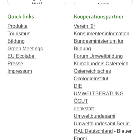
Mail
1656
Quick links
Kooperationspartner
Produkte
Verein für
Tourismus
Konsumenteninformation
Bildung
Bundesministerium für
Green Meetings
Bildung
EU Ecolabel
Forum Umweltbildung
Presse
Klimabündnis Österreich
Impressum
Österreichisches
Ökologieinstitut
DIE
UMWELTBERATUNG
ÖGUT
denkstatt
Umweltbundesamt
Umweltbundesamt Berlin
RAL Deutschland
- Blauer
Engel