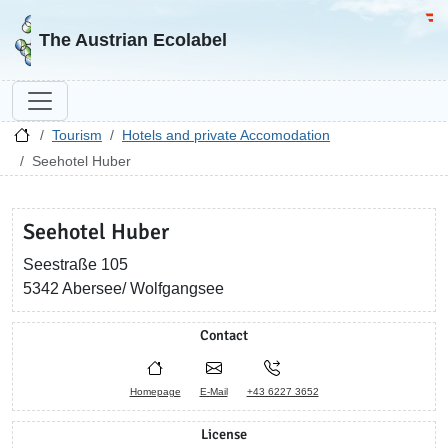
Go to homepage
Go 
The Austrian Ecolabel
Tourism
Hotels and private Accomodation
Seehotel Huber
Seehotel Huber
Seestraße 105
5342 Abersee/ Wolfgangsee
Contact
Homepage
E-Mail
+43 6227 3652
License