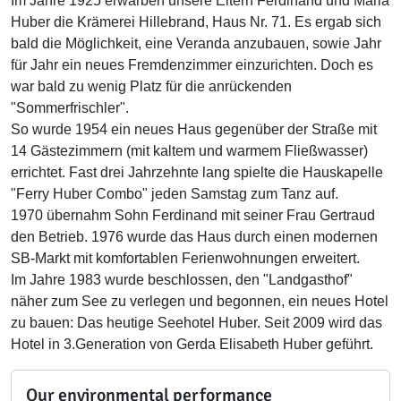
Im Jahre 1925 erwarben unsere Eltern Ferdinand und Maria
Huber die Krämerei Hillebrand, Haus Nr. 71. Es ergab sich
bald die Möglichkeit, eine Veranda anzubauen, sowie Jahr
für Jahr ein neues Fremdenzimmer einzurichten. Doch es
war bald zu wenig Platz für die anrückenden
"Sommerfrischler".
So wurde 1954 ein neues Haus gegenüber der Straße mit
14 Gästezimmern (mit kaltem und warmem Fließwasser)
errichtet. Fast drei Jahrzehnte lang spielte die Hauskapelle
"Ferry Huber Combo" jeden Samstag zum Tanz auf.
1970 übernahm Sohn Ferdinand mit seiner Frau Gertraud
den Betrieb. 1976 wurde das Haus durch einen modernen
SB-Markt mit komfortablen Ferienwohnungen erweitert.
Im Jahre 1983 wurde beschlossen, den "Landgasthof"
näher zum See zu verlegen und begonnen, ein neues Hotel
zu bauen: Das heutige Seehotel Huber. Seit 2009 wird das
Hotel in 3.Generation von Gerda Elisabeth Huber geführt.
Our environmental performance