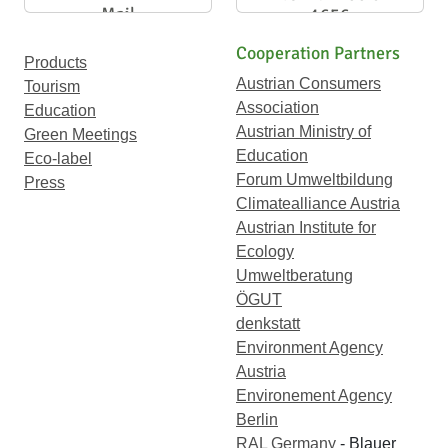
Mail
1656
Cooperation Partners
Products
Austrian Consumers
Tourism
Association
Education
Austrian Ministry of
Green Meetings
Education
Eco-label
Forum Umweltbildung
Press
Climatealliance Austria
Austrian Institute for
Ecology
Umweltberatung
ÖGUT
denkstatt
Environment Agency
Austria
Environement Agency
Berlin
RAL Germany
- Blauer