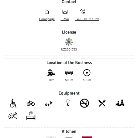
Contact
Homepage
E-Mail
+43 316 716855
License
UZ200-553
Location of the Business
1km
500m
500m
Equipment
Kitchen