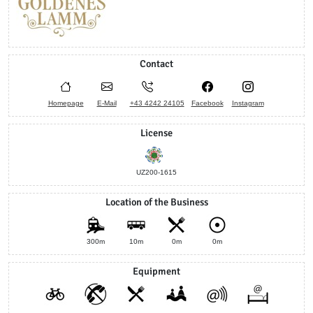
Contact
Homepage
E-Mail
+43 4242 24105
Facebook
Instagram
License
UZ200-1615
Location of the Business
300m
10m
0m
0m
Equipment