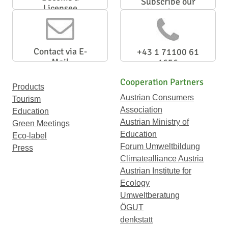
Subscribe our
Licensee
Newsletter
Contact via E-
+43 1 71100 61
Mail
1656
Cooperation Partners
Products
Austrian Consumers
Tourism
Association
Education
Austrian Ministry of
Green Meetings
Education
Eco-label
Forum Umweltbildung
Press
Climatealliance Austria
Austrian Institute for
Ecology
Umweltberatung
ÖGUT
denkstatt