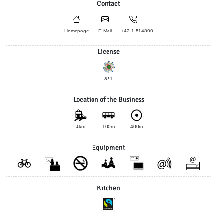
Contact
Homepage
E-Mail
+43 1 514800
License
821
Location of the Business
4km
100m
400m
Equipment
Kitchen